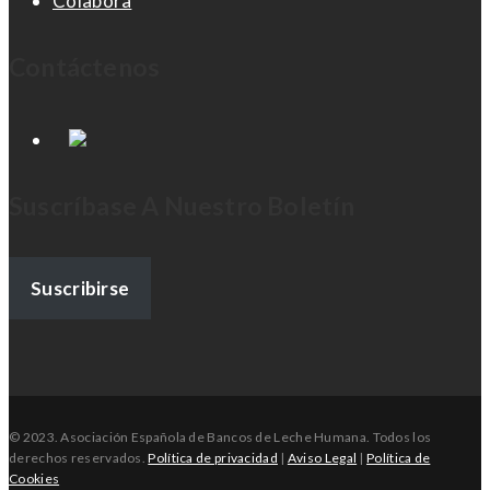
Colabora
Contáctenos
Suscríbase A Nuestro Boletín
Suscribirse
©
2023.
Asociación Española de Bancos de Leche Humana. Todos los
derechos reservados.
Política de privacidad
|
Aviso Legal
|
Política de
Cookies