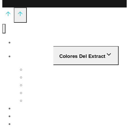
Inicio
Bancos de Leche
Colores Del Extract
Quienes somos
¿Qué es un banco de leche?
Como donar leche
Bancos de leche en España
FAQS
Recursos
Noticias
Contacto