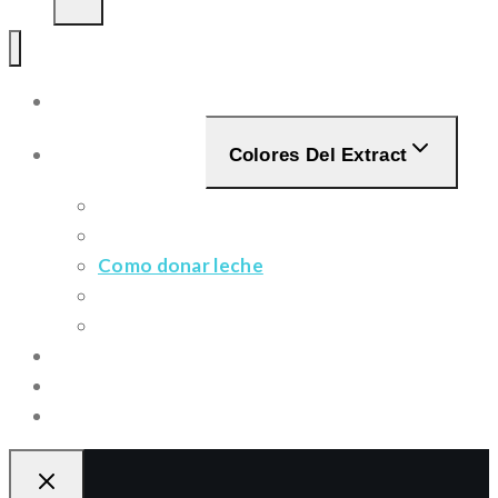
Inicio
Bancos de Leche
Colores Del Extract
Quienes somos
¿Qué es un banco de leche?
Como donar leche
Bancos de leche en España
FAQS
Recursos
Noticias
Contacto