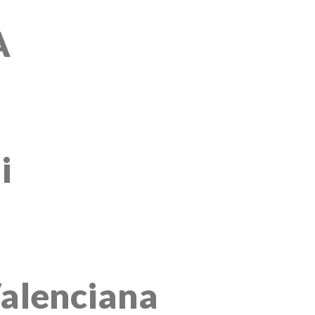
A
i
alenciana