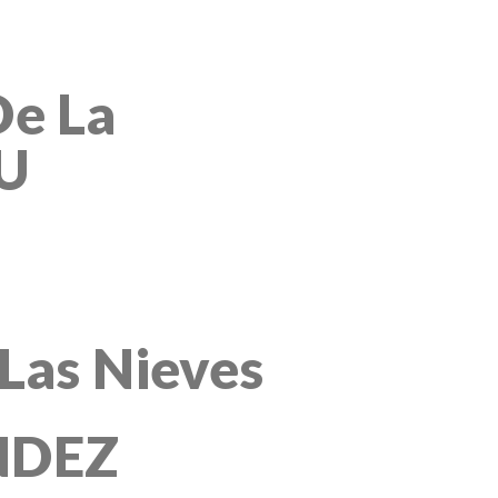
De La
U
Las Nieves
NDEZ