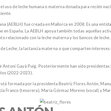
nta el uso de leche humana o materna donada para recién n
ciente.
a (AEBLH) fue creada en Mallorca en 2008. Es una entidad
he en España. La AEBLH apoya también todas aquellas acti
to relacionado con la leche materna y los bancos de leche.
 de Leche, la lactancia materna o que comparten intereses
ue Antoni Gayà Puig. Posteriormente han sido presidentas
los (2022-2023).
 está formada por la presidenta Beatriz Flores Antón, Man
cía Franco (tesorera), María Górmaz Moreno (vocal) y Mar