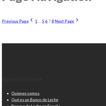
Previous Page
1
…
5
6
7
8
Next Page
Banco De Leche
Quienes somos
Qué es un Banco de Leche