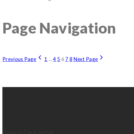
Page Navigation
Previous Page
1
…
4
5
6
7
8
Next Page
Banco De Leche