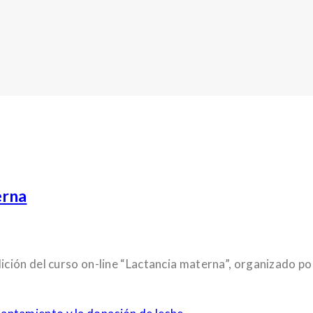
erna
ión del curso on-line “Lactancia materna”, organizado por