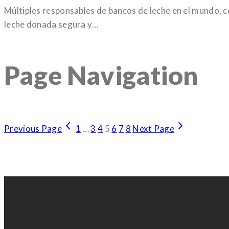
Múltiples responsables de bancos de leche en el mundo, 
leche donada segura y…
Page Navigation
Previous Page
1
…
3
4
5
6
7
8
Next Page